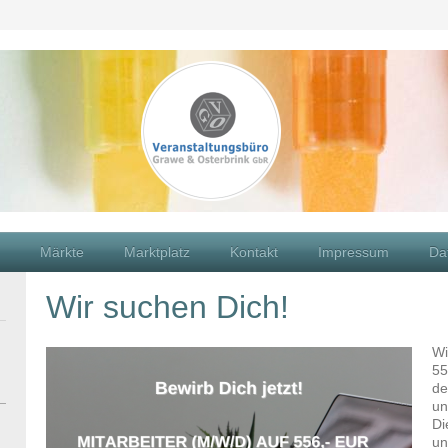
Märkte
Marktplatz
Kontakt
Impressum
Da
Wir suchen Dich!
Wi
55
de
un
Di
un