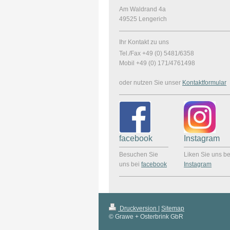
Am Waldrand 4a
49525
Lengerich
Ihr Kontakt zu uns
Tel./Fax +49 (0) 5481/6358
Mobil +49 (0) 171/4761498
oder nutzen Sie unser
Kontaktformular
facebook
Instagram
Besuchen Sie
Liken Sie uns be
uns bei
facebook
Instagram
Druckversion
|
Sitemap
© Grawe + Osterbrink GbR